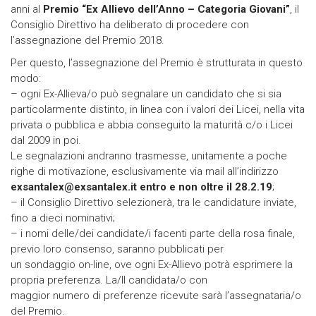
anni al
Premio “Ex Allievo dell’Anno – Categoria Giovani”
, il
Consiglio Direttivo ha deliberato di procedere con
l’assegnazione del Premio 2018.
Per questo, l’assegnazione del Premio è strutturata in questo
modo:
– ogni Ex-Allieva/o può segnalare un candidato che si sia
particolarmente distinto, in linea con i valori dei Licei, nella vita
privata o pubblica e abbia conseguito la maturità c/o i Licei
dal 2009 in poi.
Le segnalazioni andranno trasmesse, unitamente a poche
righe di motivazione, esclusivamente via mail all’indirizzo
exsantalex@exsantalex.it entro e non oltre il 28.2.19
;
– il Consiglio Direttivo selezionerà, tra le candidature inviate,
fino a dieci nominativi;
– i nomi delle/dei candidate/i facenti parte della rosa finale,
previo loro consenso, saranno pubblicati per
un sondaggio on-line, ove ogni Ex-Allievo potrà esprimere la
propria preferenza. La/Il candidata/o con
maggior numero di preferenze ricevute sarà l’assegnataria/o
del Premio.