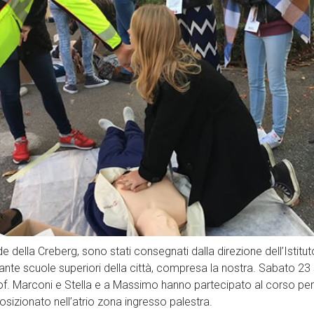
e della Creberg, sono stati consegnati dalla direzione dell’Istitut
ettante scuole superiori della città, compresa la nostra. Sabato 23
of. Marconi e Stella e a Massimo hanno partecipato al corso per l
sizionato nell’atrio zona ingresso palestra.