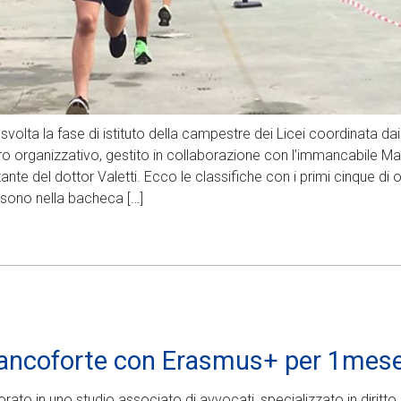
svolta la fase di istituto della campestre dei Licei coordinata dai 
voro organizzativo, gestito in collaborazione con l’immancabile 
nte del dottor Valetti. Ecco le classifiche con i primi cinque di o
 sono nella bacheca […]
rancoforte con Erasmus+ per 1mes
rato in uno studio associato di avvocati, specializzato in diritto 