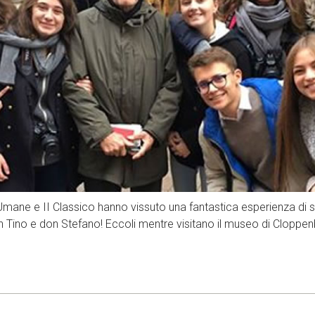
Umane e II Classico hanno vissuto una fantastica esperienza di
ino e don Stefano! Eccoli mentre visitano il museo di Cloppenb