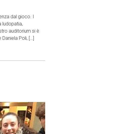
nza dal gioco. I
a ludopatia,
stro auditorium si è
Daniela Poli, […]