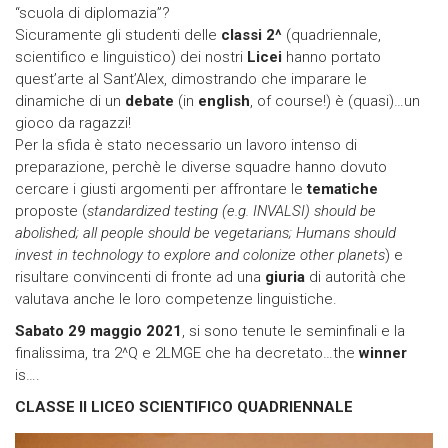
“scuola di diplomazia”?
Sicuramente gli studenti delle
classi 2^
(quadriennale,
scientifico e linguistico) dei nostri
Licei
hanno portato
quest’arte al Sant’Alex, dimostrando che imparare le
dinamiche di un
debate
(in
english
, of course!) è (quasi)…un
gioco da ragazzi!
Per la sfida è stato necessario un lavoro intenso di
preparazione, perchè le diverse squadre hanno dovuto
cercare i giusti argomenti per affrontare le
tematiche
proposte (
standardized testing (e.g. INVALSI) should be
abolished; all people should be vegetarians; Humans should
invest in technology to explore and colonize other planets
) e
risultare convincenti di fronte ad una
giuria
di autorità che
valutava anche le loro competenze linguistiche.
Sabato 29 maggio 2021
, si sono tenute le seminfinali e la
finalissima, tra 2^Q e 2LMGE che ha decretato…the
winner
is….
CLASSE II LICEO SCIENTIFICO QUADRIENNALE