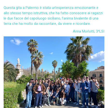
Questa gita a Palermo è stata un’esperienza emozionante e
allo stesso tempo istruttiva, che ha fatto conoscere ai ragazzi
le due facce del capoluogo siciliano, l’anima bivalente di una
terra che ha molto da raccontare, da vivere e ricordare.
Anna Morlotti, 3^LSI