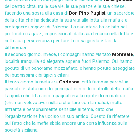
del centro città, tra le sue vie, le sue piazze e le sue chiese,
facendo una sosta alla casa di
Don Pino Puglisi
, un sacerdote
della città che ha dedicato la sua vita alla lotta alla mafia e a
proteggere i ragazzi di Palermo. La sua storia ha colpito nel
profondo i ragazzi, impressionati dalla sua tenacia nella lotta e
nella sua perseveranza per fare la cosa giusta e fare la
differenza
Il secondo giorno, invece, i compagni hanno visitato
Monreale
,
località tranquilla ed elegante appena fuori Palermo. Qui hanno
goduto di un panorama mozzafiato, e hanno potuto assaggiare
dei buonissimi cibi tipici siciliani.
Il terzo giorno la meta era
Corleone
, città famosa perchè in
passato è stata uno dei principali centri di controllo della mafia.
La guida che li ha accompagnati era la nipote di un mafioso
(che non voleva aver nulla a che fare con la mafia), molto
affranta e personalmente sensibile al tema, dato che
l’organizzazione ha ucciso un suo amico. Questo fa riflettere
sul fatto che la mafia abbia ancora una certa influenza sulla
società siciliana.