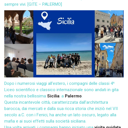
sempre vivi. [
GITE – PALERMO
]
Dopo i numerosi viaggi all’estero, i compagni delle classi 4^
Liceo scientifico e classico internazionale sono andati in gita
nella nostra bellissima
Sicilia
: a
Palermo
.
Questa incantevole città, caratterizzata dall’architettura
barocca, dai mercati e dalla sua ricca storia che iniziò nel VII
secolo a.C. con i Fenici, ha anche un lato oscuro, legato alla
mafia e ai suoi effetti sulla società siciliana.
Una volta arrivati, i compagni hanno iniziato una
visita guidata