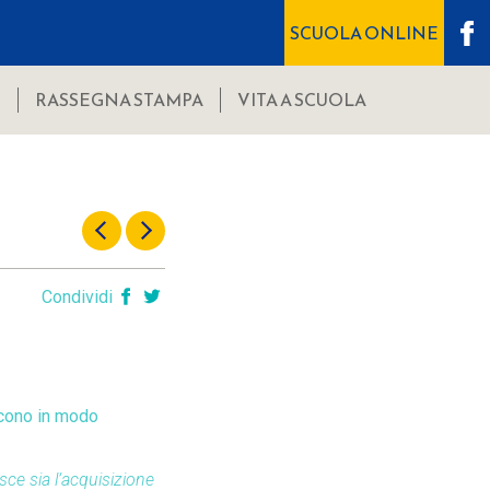
SCUOLA ONLINE
I
RASSEGNA STAMPA
VITA A SCUOLA
Condividi
scono in modo
isce sia l’acquisizione