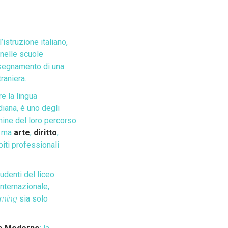
l’istruzione italiano,
 nelle scuole
insegnamento di una
traniera.
e la lingua
diana, è uno degli
rmine del loro percorso
, ma
arte
,
diritto
,
biti professionali
udenti del liceo
internazionale,
arning
sia solo