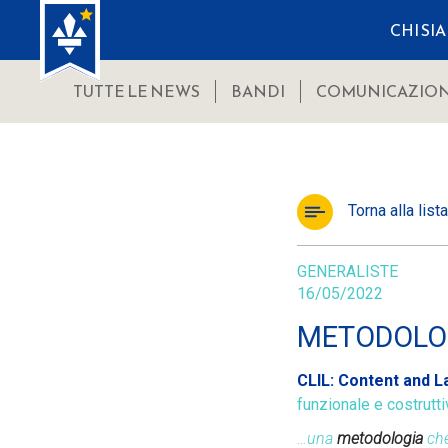
CHI SI
TUTTE LE NEWS
BANDI
COMUNICAZION
Torna alla lista
GENERALISTE
16/05/2022
METODOLOG
CLIL:
Content and L
funzionale e costrutt
…una
metodologia
ch