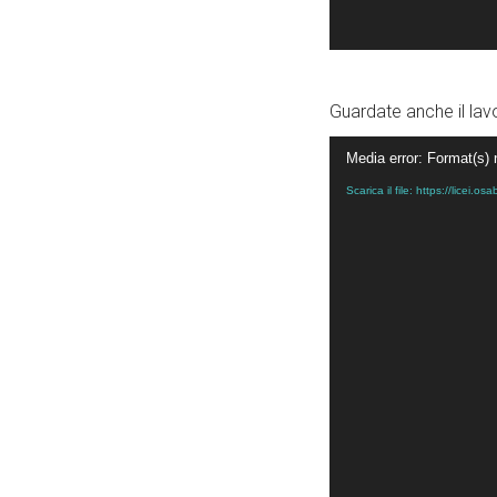
Guardate anche il lavo
Video
Media error: Format(s) 
Player
Scarica il file: https://lice