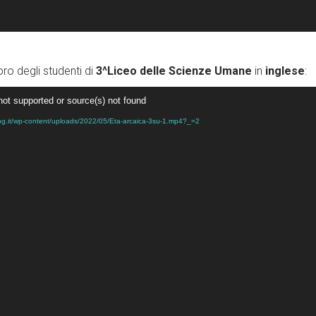
ro degli studenti di
3^Liceo delle Scienze Umane
in
inglese
:
not supported or source(s) not found
i.osabg.it/wp-content/uploads/2022/05/Eta-arcaica-3su-1.mp4?_=2