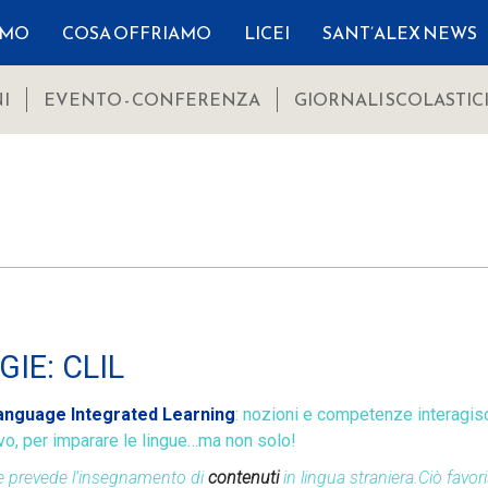
AMO
COSA OFFRIAMO
LICEI
SANT’ALEX NEWS
I
EVENTO - CONFERENZA
GIORNALI SCOLASTIC
IE: CLIL
anguage Integrated Learning
: nozioni e competenze interagi
ivo, per imparare le lingue…ma non solo!
e prevede l’insegnamento di
contenuti
in lingua straniera.Ciò favor