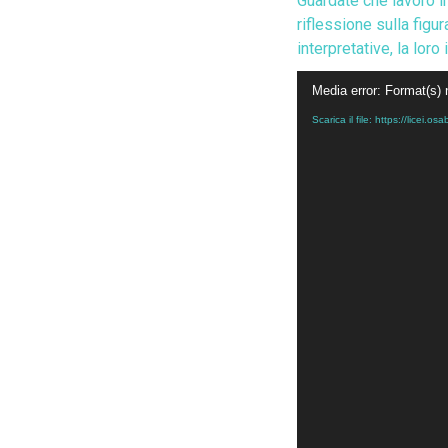
Guardate che lavoro in
riflessione sulla figur
interpretative, la lor
Video
Media error: Format(s) 
Player
Scarica il file: https://lice