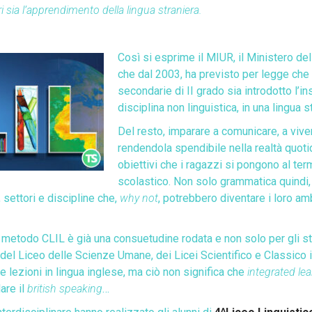
ri sia l’apprendimento della lingua straniera.
Così si esprime il MIUR, il Ministero d
el
che dal 2003, ha previsto per legge che
secondarie di II grado sia introdotto l’
disciplina non linguistica, in una lingua s
Del resto, imparare a comunicare, a viver
rendendola spendibile nella realtà quoti
obiettivi che i ragazzi si pongono al te
scolastico. Non solo grammatica quindi
settori e discipline che,
why not
, potrebbero diventare i loro am
l metodo CLIL è già una consuetudine rodata e non solo per gli st
 del Liceo delle Scienze Umane, dei Licei Scientifico e Classico 
lezioni in lingua inglese, ma ciò non significa che
integrated le
are il
british speaking
…