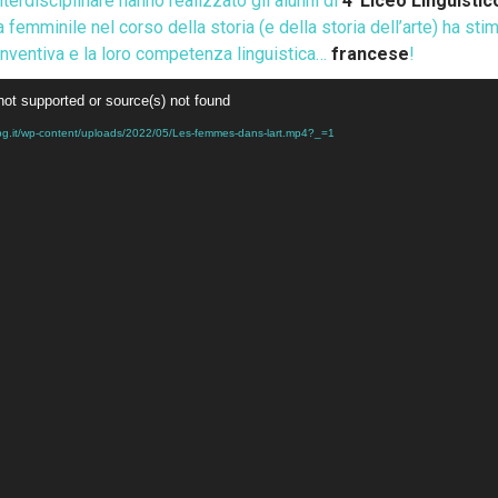
terdisciplinare hanno realizzato gli alunni di
4^Liceo Linguisti
a femminile nel corso della storia (e della storia dell’arte) ha stim
o inventiva e la loro competenza linguistica…
francese
!
not supported or source(s) not found
i.osabg.it/wp-content/uploads/2022/05/Les-femmes-dans-lart.mp4?_=1