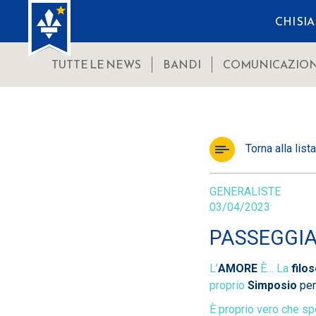
CHI SI
TUTTE LE NEWS
BANDI
COMUNICAZION
Torna alla lista
GENERALISTE
03/04/2023
PASSEGGIA
L’
AMORE
È… La
filo
proprio
Simposio
per
È proprio vero che sp