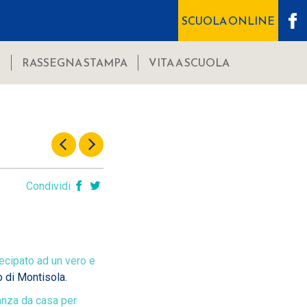
SCUOLA ONLINE
I
RASSEGNA STAMPA
VITA A SCUOLA
Condividi
tecipato ad un vero e
 di Montisola.
tanza da casa per