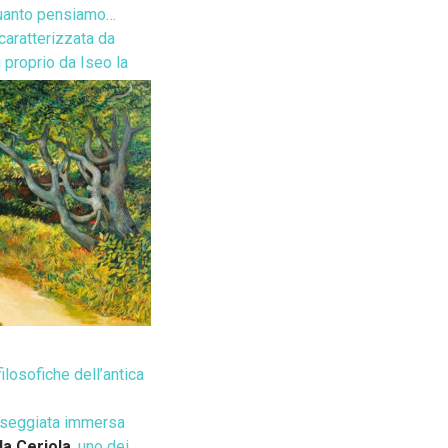
i quanto pensiamo…
 caratterizzata da
i proprio da Iseo la
ilosofiche dell’antica
passeggiata immersa
la Ceriola
, uno dei