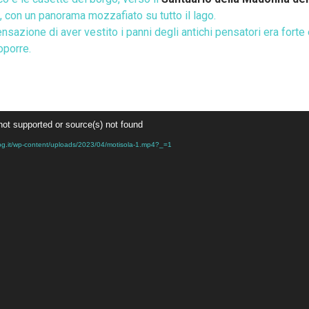
la, con un panorama mozzafiato su tutto il lago.
nsazione di aver vestito i panni degli antichi pensatori era forte
oporre.
not supported or source(s) not found
.osabg.it/wp-content/uploads/2023/04/motisola-1.mp4?_=1