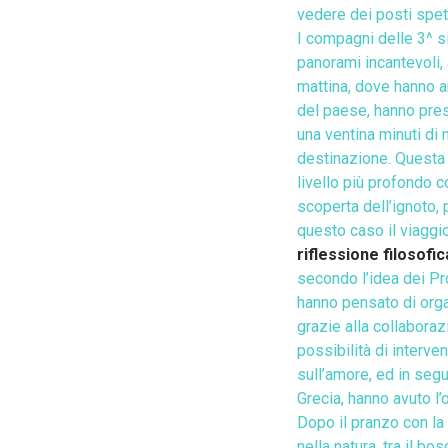
vedere dei posti spett
I compagni delle 3^ s
panorami incantevoli, a
mattina, dove
hanno an
del paese, hanno preso
una ventina minuti di 
destinazione. Questa
livello più profondo
scoperta dell’ignoto
,
questo caso il viaggi
riflessione filosofi
secondo l’idea dei Pro
hanno pensato di organ
grazie alla collaborazi
possibilità di interve
sull’amore, ed in segu
Grecia, hanno avuto l’
Dopo il pranzo con la
nella natura, tra il bo