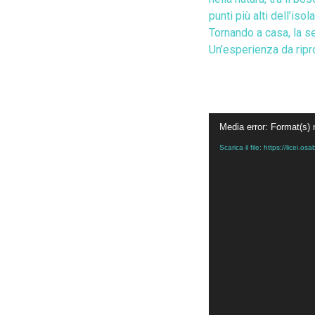
punti più alti dell’iso
Tornando a casa, la se
Un’esperienza da ripr
Video
Media error: Format(s) 
Player
Scarica il file: https://licei