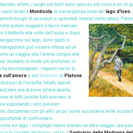
acolari, infatti, i luoghi più belli sono spesso più vicini a noi d
i sono recati a
Montisola
, la meravigliosa isola del
lago d’Iseo
,
ntichi borghi di pescatori e splendidi itinerari nella natura. Partit
che potuto saggiare il tipico mercato
 il battello alla volta dell’isola, e dopo
navigazione sul lago, sono giunti a
 navigazione può essere intesa ad un
 come
un viaggio che l’anima compie alla
 per studiarlo in modo più profondo; in
o ha accompagnato i ragazzi verso la
ca sull’amore
e sul
Simposio
di
Platone
,
fessori di Filosofia.
Infatti, questi
izzare una lezione all’aria aperta,
one di tutti, poiché tutti avevano la
nire esponendo i loro pensieri
ito discutendo con gli altri, un po’ come succedeva nelle scuole f
opportunità di confrontarsi.
 vista sul lago, i compagni hanno iniziato un altro viaggio: una 
sco e le casette del borgo, verso il
Santuario della Madonna del