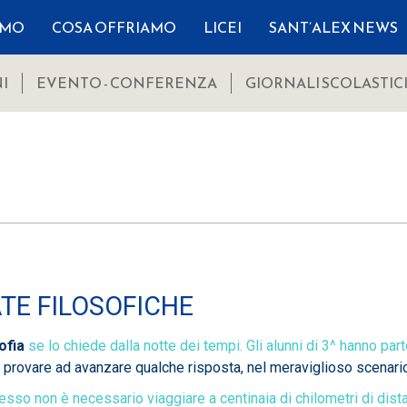
AMO
COSA OFFRIAMO
LICEI
SANT’ALEX NEWS
I
EVENTO - CONFERENZA
GIORNALI SCOLASTIC
TE FILOSOFICHE
sofia
se lo chiede dalla notte dei tempi. Gli alunni di 3^ hanno par
 provare ad avanzare qualche risposta, nel meraviglioso scenario
esso non è necessario viaggiare a centinaia di chilometri di dis