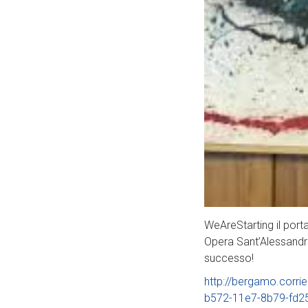
WeAreStarting il porta
Opera Sant’Alessandr
successo!
http://bergamo.corri
b572-11e7-8b79-fd2