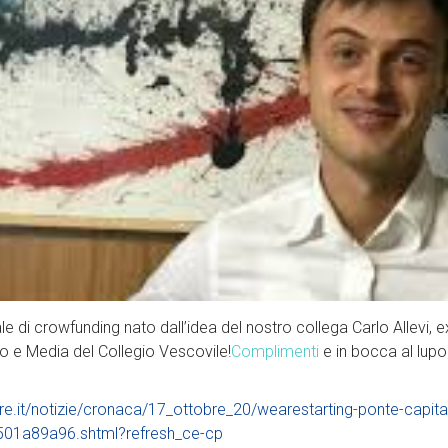
le di crowfunding nato dall’idea del nostro collega Carlo Allevi, ex
o e Media del Collegio Vescovile!
Complimenti
e in bocca al lupo 
ere.it/notizie/cronaca/17_ottobre_20/wearestarting-ponte-capit
501a89a96.shtml?refresh_ce-cp