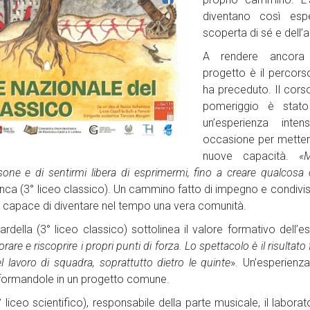
diventano così espe
scoperta di sé e dell’a
A rendere ancora p
progetto è il percors
ha preceduto. Il corso
pomeriggio è stato
un’esperienza inte
occasione per metters
nuove capacità.
«
ne e di sentirmi libera di esprimermi, fino a creare qualcosa c
ca (3° liceo classico). Un cammino fatto di impegno e condivis
, capace di diventare nel tempo una vera comunità.
ella (3° liceo classico) sottolinea il valore formativo dell’es
are e riscoprire i propri punti di forza. Lo spettacolo è il risultato 
l lavoro di squadra, soprattutto dietro le quinte
». Un’esperienz
asformandole in un progetto comune.
 liceo scientifico), responsabile della parte musicale, il labora