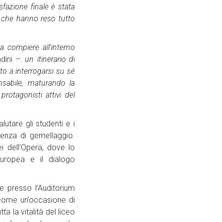
fazione finale è stata
 che hanno reso tutto
a compiere all’interno
dini –:
un itinerario di
to a interrogarsi su sé
nsabile, maturando la
otagonisti attivi del
utare gli studenti e i
ienza di gemellaggio.
i dell’Opera, dove lo
europea e il dialogo
 presso l’Auditorium
 come un’occasione di
a la vitalità del liceo