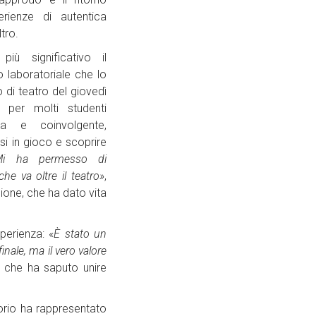
rienze di autentica
ltro.
iù significativo il
o laboratoriale che lo
 di teatro del giovedì
 per molti studenti
nsa e coinvolgente,
i in gioco e scoprire
Mi ha permesso di
he va oltre il teatro»
,
ione, che ha dato vita
perienza: «
È stato un
finale, ma il vero valore
a che ha saputo unire
torio ha rappresentato