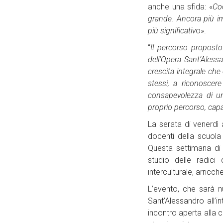
anche una sfida: «
Coo
grande. Ancora più i
più significativ
o».
“
Il percorso proposto
dell’Opera Sant’Aless
crescita integrale che
stessi, a riconoscer
consapevolezza di un
proprio percorso, capa
La serata di venerdì 
docenti della scuola
Questa settimana di 
studio delle radici
interculturale, arricc
L’evento, che sarà 
Sant’Alessandro all’i
incontro aperta alla c