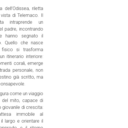
ra dell’Odissea, riletta
 vista di Telemaco. Il
sta intraprende un
del padre, incontrando
he hanno segnato il
. Quello che nasce
isico si trasforma
 itinerario interiore:
omenti corali, emerge
trada personale, non
stino già scritto, ma
 consapevole.
igura come un viaggio
e del mito, capace di
 giovanile di crescita:
attesa immobile al
l largo e orientare il
approdo e il ritorno