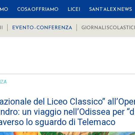
AMO
COSA OFFRIAMO
LICEI
SANT’ALEX NEWS
I
EVENTO - CONFERENZA
GIORNALI SCOLASTIC
NZA
azionale del Liceo Classico” all’Ope
ndro: un viaggio nell’Odissea per “
raverso lo sguardo di Telemaco