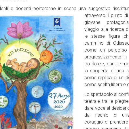
denti e docenti porteranno in scena una suggestiva ris
crittu
attraverso il punto di
giovane protagoni
viaggio alla ricerca 
le stesse figure c
cammino di Odisseo
come un percorso f
progressivamente in un
tra danze, canti e m
la scoperta di una s
come replica di un de
come scelta libera e
Lo spettacolo si conf
teatrale tra le piegh
dare voce al desiderio
dal rischio di un’
coraggio di prendere i
proprio cammino. L’