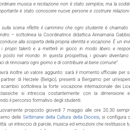
rdinare musica e recitazione non è stato semplice, ma la soddis
mportante è stato conoscere nuove persone e costruire relazioni
 sulla scena riflette il cammino che ogni studente è chiamato 
andro
– sottolinea la Coordinatrice didattica Annamaria Gabbia
 conduce alla scoperta della propria identità e vocazione. È un invi
e i propri talenti e a metterli in gioco in modo libero e respo
 posto nel mondo. In questa prospettiva, i giovani diventano pr
ci di rinnovarsi ogni giorno e di contribuire al bene comune
”.
avrà inoltre un valore aggiunto: sarà il momento ufficiale per sal
 partner di Herzele (Belgio), presenti a Bergamo per un’esper
scambio sottolinea la forte vocazione internazionale dei Lice
 classiche si intreccia costantemente con la dimensione 
hendo il percorso formativo degli studenti.
nuovamente proposto giovedì 7 maggio alle ore 20.30 sempre
nterno delle
Settimane della Cultura della Diocesi
, si configura
ittà: un intreccio di parole, musica ed emozioni che restituisce tutt