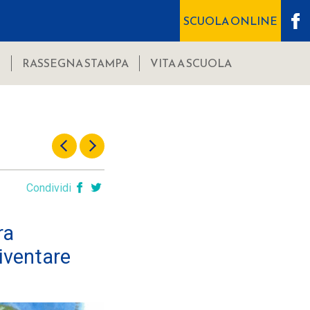
SCUOLA ONLINE
I
RASSEGNA STAMPA
VITA A SCUOLA
Condividi
ra
diventare